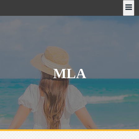
رش
ه
حتوا
MLA