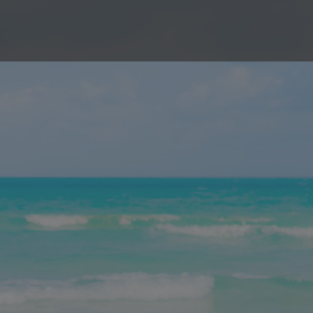
رش
ه
حتوا