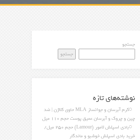
جستجو
جستجو
نوشته‌های تازه
کرم آبرسان و جوانساز MLA حاوی کلاژن | ضد
چین و چروک و آبرسان عمیق پوست حجم 110 میل
بادی اسپلش لامور (Lamour) حجم 250 میل/
خرید بادی اسپلش خوشبو و ماندگار