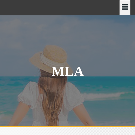
رش
ه
حتوا
MLA