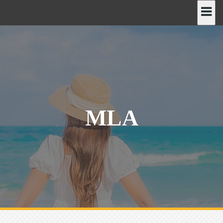
رش
ه
حتوا
MLA