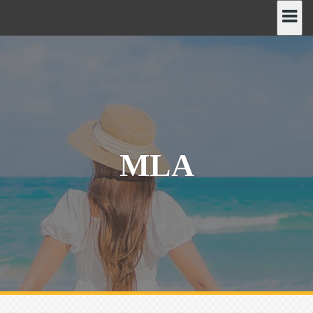
رش
ه
حتوا
MLA