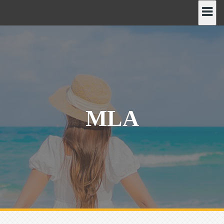
رش
ه
حتوا
MLA