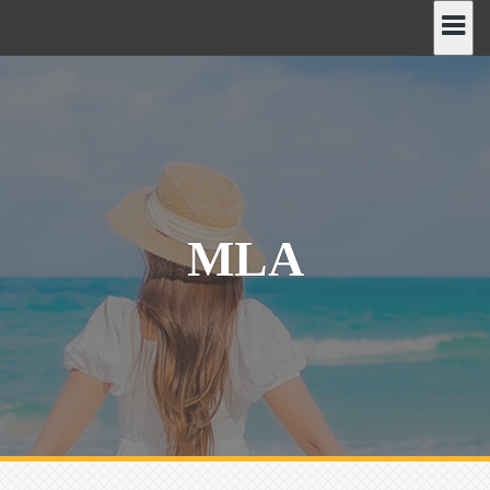
رش
ه
حتوا
MLA