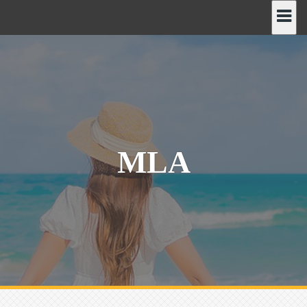
رش
ه
حتوا
MLA