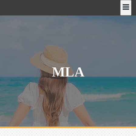
رش
ه
حتوا
MLA