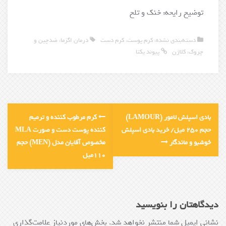
توضیح رایحه: خنک و تلخ
دسته‌بندی نشده
،
کرم پوست
،
کرم دست
درمان اگزما
،
ضدچین و
چروک
،
کلاژن
پیوند یکتا
بادی اسپلش لامور (LAMOUR)
کرم مرطوب کننده و ترمیم
حجم 250 میل/ خرید بادی اسپلش
کننده پوست دست و صورت MLA
خوشبو و ماندگار
مخصوص آقایان مدل (MEN) حجم
110میل
دیدگاهتان را بنویسید
نشانی ایمیل شما منتشر نخواهد شد.
بخش‌های موردنیاز علامت‌گذاری