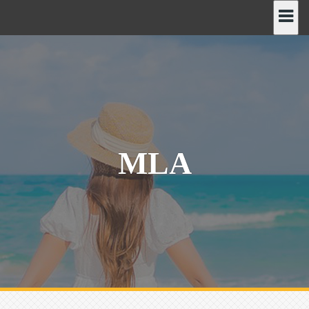
رش
ه
حتوا
MLA