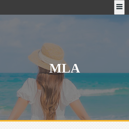
رش
ه
حتوا
MLA