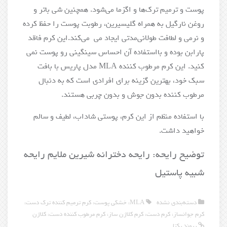
پوست و ترمیم ترک‌ها و اگزما می‌شود. همچنین شی باتر و
روغن نارگیل به همراه گلیسیرین، رطوبت پوست را حفظ کرده
و نرمی و لطافت طولانی‌مدتی ایجاد می می‌کند.این کرم فاقد
پارابن بوده و بااستفاده آن احساس سینگینی رو پوست نمی
کنید. این کرم مرطوب کننده MLA مدل پاریس با بافت
سبک خود، بهترین گزینه برای افرادی است که به دنبال
مرطوب کننده بدون جوش و بدون چربی هستند.
با استفاده منظم از این کرم، پوستی شاداب، لطیف و سالم
خواهید داشت.
توضیح رایحه: رایحه دخترانه شیرین ملایم رایحه
شبیه پاستیل
دسته‌بندی نشده
MLA
،
خشکی پوست
،
کرم ترمیم کننده ترک دست
،
کرم جوانساز
،
کرم دست
،
کرم کلاژن ساز
،
کرم مرطوب کننده دست
،
کلاژن
پیوند یکتا