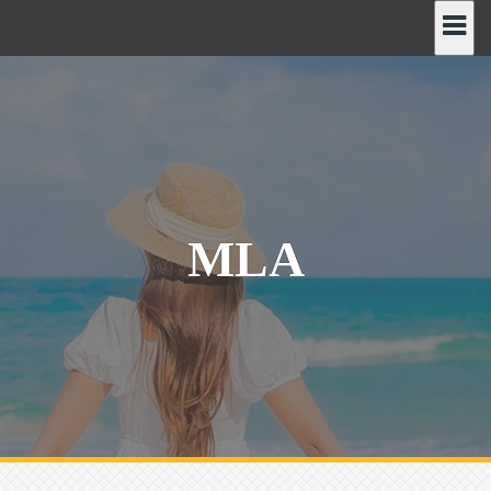
رش
ه
حتوا
MLA