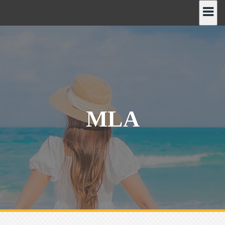
رش
ه
حتوا
MLA