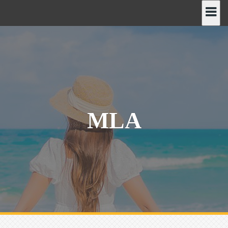
رش
ه
حتوا
MLA